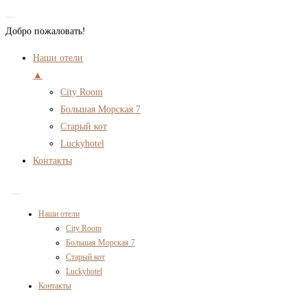
Добро пожаловать!
Наши отели
▲
City Room
Большая Морская 7
Старый кот
Luckyhotel
Контакты
Перейти
к
Наши отели
содержимому
City Room
Большая Морская 7
Старый кот
Luckyhotel
Контакты