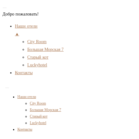
Добро пожаловать!
Наши отели
▲
City Room
Большая Морская 7
Старый кот
Luckyhotel
Контакты
Перейти
к
Наши отели
содержимому
City Room
Большая Морская 7
Старый кот
Luckyhotel
Контакты