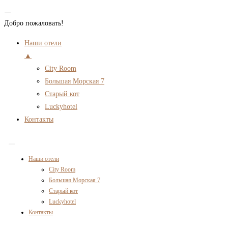
Добро пожаловать!
Наши отели
▲
City Room
Большая Морская 7
Старый кот
Luckyhotel
Контакты
Перейти
к
Наши отели
содержимому
City Room
Большая Морская 7
Старый кот
Luckyhotel
Контакты