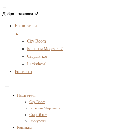
Добро пожаловать!
Наши отели
▲
City Room
Большая Морская 7
Старый кот
Luckyhotel
Контакты
Перейти
к
Наши отели
содержимому
City Room
Большая Морская 7
Старый кот
Luckyhotel
Контакты