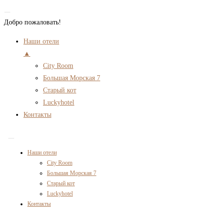
Добро пожаловать!
Наши отели
▲
City Room
Большая Морская 7
Старый кот
Luckyhotel
Контакты
Перейти
к
Наши отели
содержимому
City Room
Большая Морская 7
Старый кот
Luckyhotel
Контакты