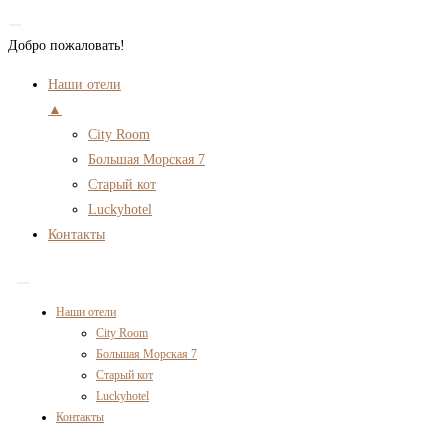
Добро пожаловать!
Наши отели
▲
City Room
Большая Морская 7
Старый кот
Luckyhotel
Контакты
Перейти
к
Наши отели
содержимому
City Room
Большая Морская 7
Старый кот
Luckyhotel
Контакты