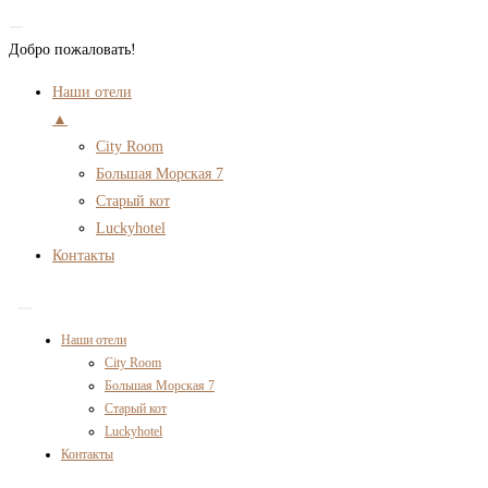
Добро пожаловать!
Наши отели
▲
City Room
Большая Морская 7
Старый кот
Luckyhotel
Контакты
Перейти
к
Наши отели
содержимому
City Room
Большая Морская 7
Старый кот
Luckyhotel
Контакты