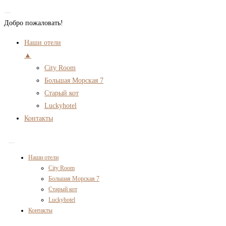
Добро пожаловать!
Наши отели
▲
City Room
Большая Морская 7
Старый кот
Luckyhotel
Контакты
Перейти
к
Наши отели
содержимому
City Room
Большая Морская 7
Старый кот
Luckyhotel
Контакты